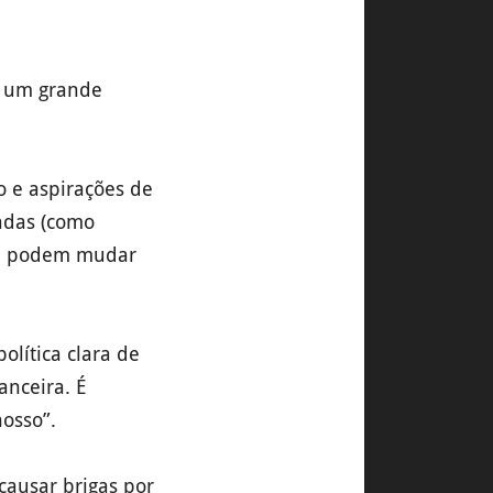
r um grande
o e aspirações de
adas (como
), podem mudar
lítica clara de
anceira. É
osso”.
causar brigas por