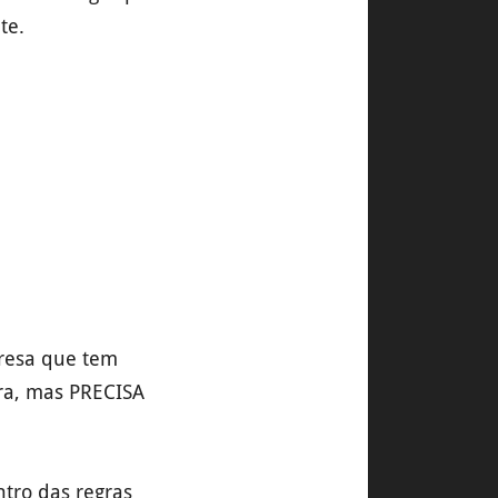
te.
resa que tem
ira, mas PRECISA
ntro das regras