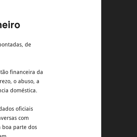
heiro
pontadas, de
stão financeira da
rezo, o abuso, a
ncia doméstica.
ados oficiais
onversas com
m boa parte dos
gem.