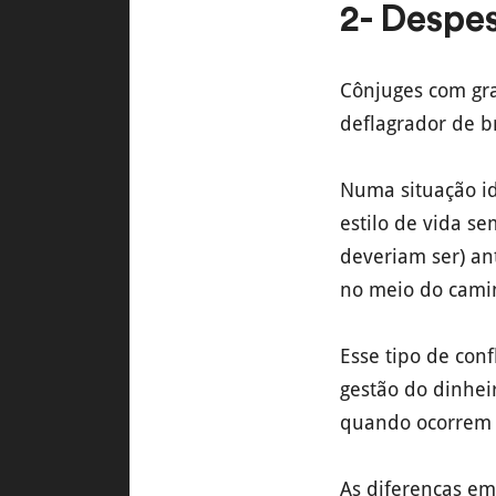
2- Despes
Cônjuges com gr
deflagrador de br
Numa situação id
estilo de vida s
deveriam ser) a
no meio do cami
Esse tipo de con
gestão do dinhei
quando ocorrem c
As diferenças em