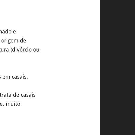
imado e
a origem de
ura (divórcio ou
s em casais.
trata de casais
te, muito