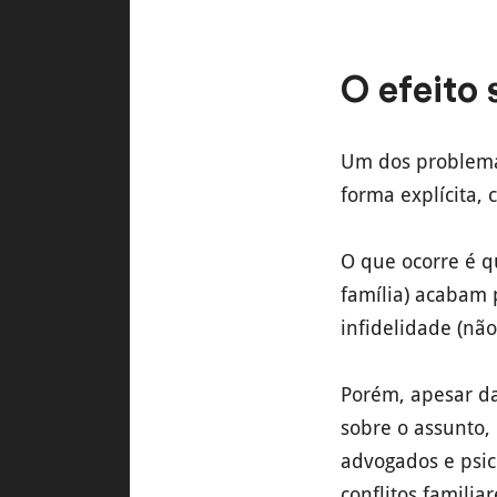
O efeito 
Um dos problemas
forma explícita,
O que ocorre é qu
família) acabam 
infidelidade (nã
Porém, apesar da
sobre o assunto,
advogados e psic
conflitos famili