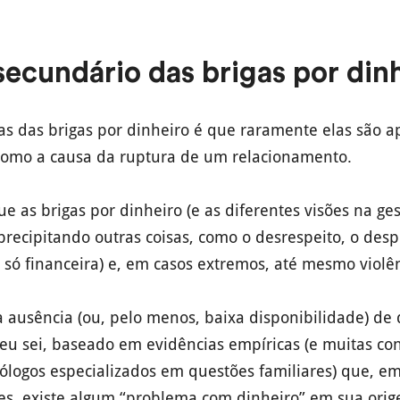
secundário das brigas por din
 das brigas por dinheiro é que raramente elas são a
 como a causa da ruptura de um relacionamento.
e as brigas por dinheiro (e as diferentes visões na ge
precipitando outras coisas, como o desrespeito, o desp
o só financeira) e, em casos extremos, até mesmo violê
 ausência (ou, pelo menos, baixa disponibilidade) de d
 eu sei, baseado em evidências empíricas (e muitas c
ólogos especializados em questões familiares) que, e
ares, existe algum “problema com dinheiro” em sua ori