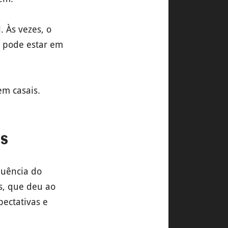
 Às vezes, o
e pode estar em
em casais.
os
quência do
s, que deu ao
ectativas e