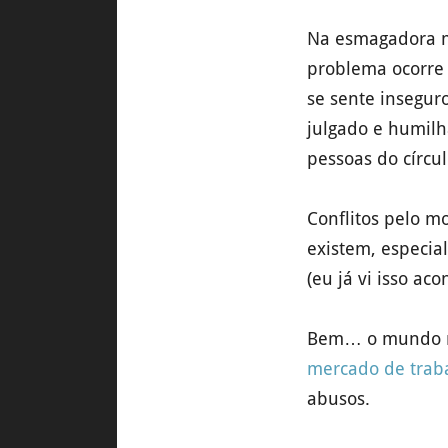
Na esmagadora ma
problema ocorre
se sente insegur
julgado e humilh
pessoas do círculo
Conflitos pelo m
existem, especia
(eu já vi isso aco
Bem… o mundo mu
mercado de trab
abusos.