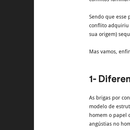
Sendo que esse p
conflito adquiri
sua origem) sequ
Mas vamos, enfim
1- Difere
As brigas por co
modelo de estrut
homem o papel de
angústias no ho