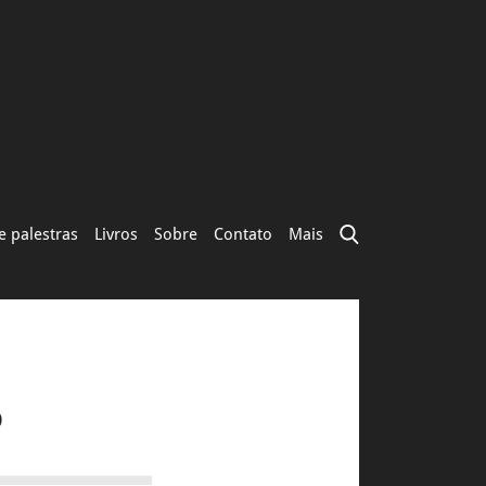
s/schema.php
on line
131
s/schema.php
on line
132
s/schema.php
on line
133
e palestras
Livros
Sobre
Contato
Mais
o