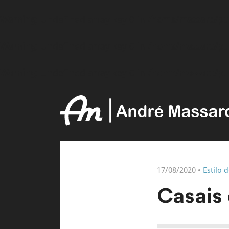
Warning
: Undefined array key 0 in
/home/massaro/pu
Warning
: Undefined array key 0 in
/home/massaro/pu
Warning
: Undefined array key 0 in
/home/massaro/pu
17/08/2020 •
Estilo 
Casais 