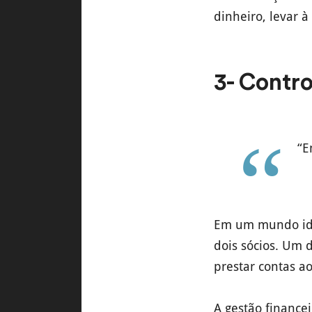
dinheiro, levar à
3- Contro
“E
Em um mundo ide
dois sócios. Um 
prestar contas a
A gestão financei