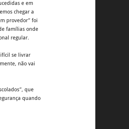
ucedidas e em
vemos chegar a
em provedor” foi
de famílias onde
onal regular.
cil se livrar
lmente, não vai
scolados”, que
nsegurança quando