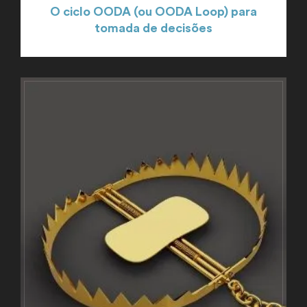
O ciclo OODA (ou OODA Loop) para
tomada de decisões