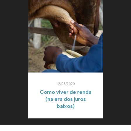
12/05/2020
Como viver de renda
(na era dos juros
baixos)