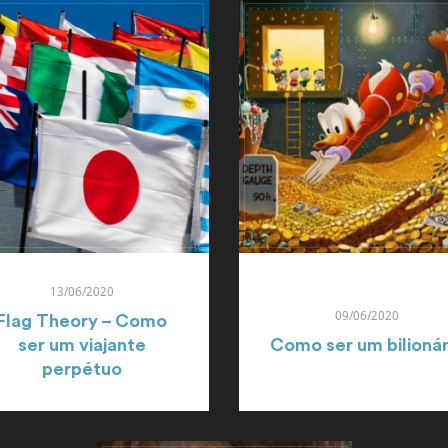
13/06/2020
09/06/2020
Flag Theory – Como
ser um viajante
Como ser um bilionár
perpétuo