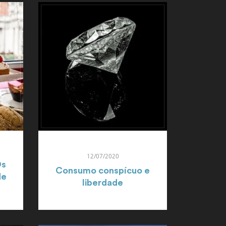
12/07/2020
Os
Consumo conspícuo e
de
liberdade