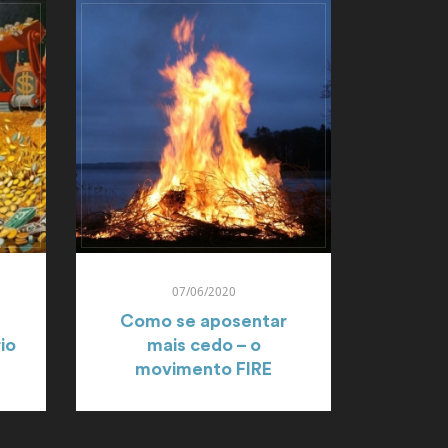
07/06/2020
Como se aposentar
io
mais cedo – o
movimento FIRE