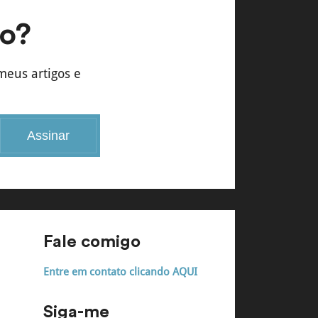
do?
meus artigos e
Assinar
Fale comigo
Entre em contato clicando AQUI
Siga-me