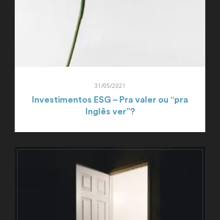
31/05/2021
Investimentos ESG – Pra valer ou “pra
Inglês ver”?