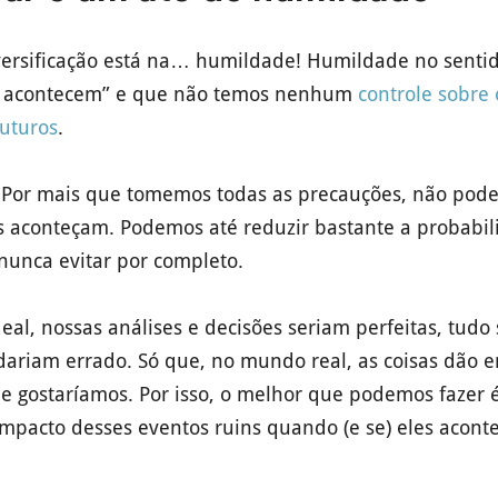
versificação está na… humildade! Humildade no senti
ns acontecem” e que não temos nenhum
controle sobre 
uturos
.
: Por mais que tomemos todas as precauções, não pod
ns aconteçam. Podemos até reduzir bastante a probabi
unca evitar por completo.
l, nossas análises e decisões seriam perfeitas, tudo s
 dariam errado. Só que, no mundo real, as coisas dão 
e gostaríamos. Por isso, o melhor que podemos fazer 
impacto desses eventos ruins quando (e se) eles acont