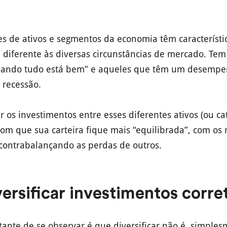
ses de ativos e segmentos da economia têm característi
diferente às diversas circunstâncias de mercado. Tem
ando tudo está bem” e aqueles que têm um desemp
 recessão.
uir os investimentos entre esses diferentes ativos (ou c
 com que sua carteira fique mais “equilibrada”, com os 
 contrabalançando as perdas de outros.
ersificar investimentos corr
ante de se observar é que diversificar não é, simples