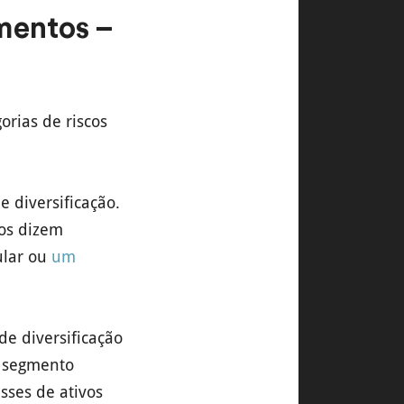
imentos –
rias de riscos
e diversificação.
cos dizem
ular ou
um
de diversificação
u segmento
sses de ativos