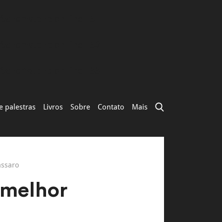
s/schema.php
on line
131
s/schema.php
on line
132
s/schema.php
on line
133
e palestras
Livros
Sobre
Contato
Mais
assaro
 melhor