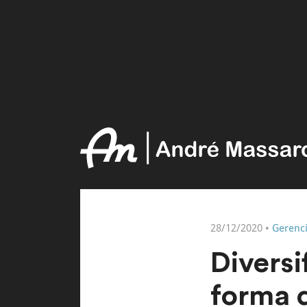
Warning
: Undefined array key 0 in
/home/massaro/pu
Warning
: Undefined array key 0 in
/home/massaro/pu
Warning
: Undefined array key 0 in
/home/massaro/pu
28/12/2020 •
Gerenc
Diversi
forma d