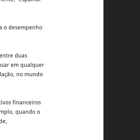
sa o desempenho
entre duas
ensar em qualquer
relação, no mundo
tivos financeiros
emplo, quando o
de,