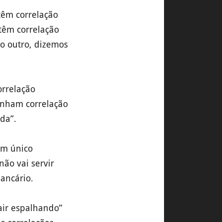
têm correlação
 têm correlação
 o outro, dizemos
orrelação
enham correlação
da”.
um único
não vai servir
ancário.
sair espalhando”