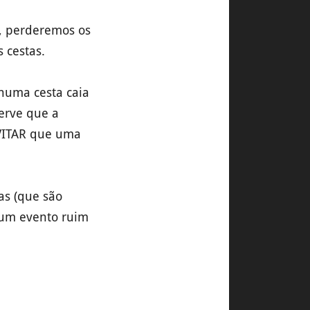
o, perderemos os
 cestas.
huma cesta caia
erve que a
EVITAR que uma
as (que são
e um evento ruim