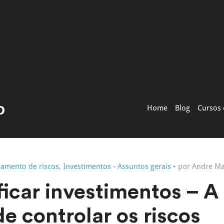
blic_html/wp-content/themes/am2/functions/module
blic_html/wp-content/themes/am2/functions/module
blic_html/wp-content/themes/am2/functions/module
Home
Blog
Cursos 
iamento de riscos
,
Investimentos - Assuntos gerais
• por Andre M
ficar investimentos – A
e controlar os riscos