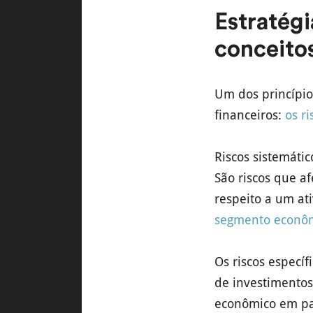
Estratégi
conceito
Um dos princípio
financeiros:
os ri
Riscos sistemáti
São riscos que a
respeito a um at
segmento econô
Os riscos especí
de investimentos
econômico em par