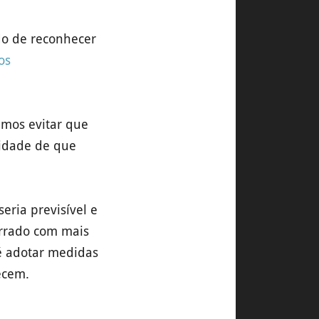
do de reconhecer
os
emos evitar que
lidade de que
eria previsível e
errado com mais
é adotar medidas
ecem.