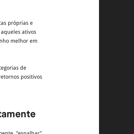
cas próprias e
 aqueles ativos
enho melhor em
ategorias de
retornos positivos
etamente
mente, “espalhar”