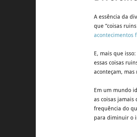
A essência da di
que “coisas rui
acontecimentos f
E, mais que isso
essas coisas rui
aconteçam, mas n
Em um mundo idea
as coisas jamais
frequência do qu
para diminuir o 