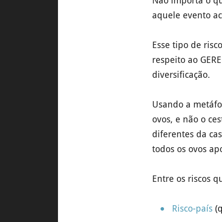
Não importa o qu
aquele evento ac
Esse tipo de risc
respeito ao GER
diversificação.
Usando a metáfor
ovos, e não o ce
diferentes da ca
todos os ovos 
Entre os riscos 
Risco-país
(q