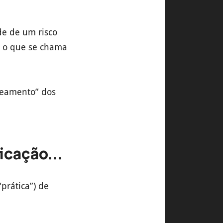
de de um risco
 é o que se chama
peamento” dos
ficação…
prática”) de