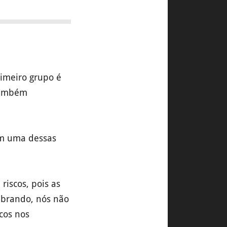
rimeiro grupo é
(também
 em uma dessas
iscos, pois as
mbrando, nós não
scos nos