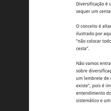
Diversificação é
sequer um centa
O conceito é alta
ilustrado por aq
“não colocar tod
cesta”.
Não vamos entra
sobre diversifica
um lembrete de q
existe”, pois é i
entendimento do
sistemático e um 