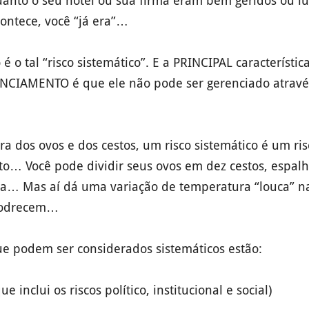
anto o seu hotel ou sua firma eram bem geridos ou l
ontece, você “já era”…
o é o tal “risco sistemático”. E a PRINCIPAL característi
ENCIAMENTO é que ele não pode ser gerenciado atravé
a dos ovos e dos cestos, um risco sistemático é um ris
sto… Você pode dividir seus ovos em dez cestos, espal
sa… Mas aí dá uma variação de temperatura “louca” na
apodrecem…
que podem ser considerados sistemáticos estão:
ue inclui os riscos político, institucional e social)