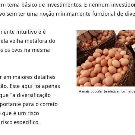
 um tema básico de investimentos. E nenhum investidor
vo sem ter uma noção minimamente funcional de diver
mente intuitivo e é
uela velha metáfora do
os os ovos na mesma
r em maiores detalhes
ção. Este aqui foi apenas
A mais popular (e efetiva) forma d
ue “a diversificação
mportante para o correto
 que é um risco
risco específico.