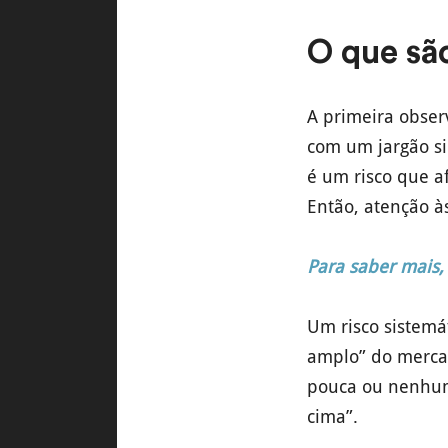
O que são
A primeira obser
com um jargão si
é um risco que af
Então, atenção às
Para saber mais, 
Um risco sistemá
amplo” do merca
pouca ou nenhuma
cima”.