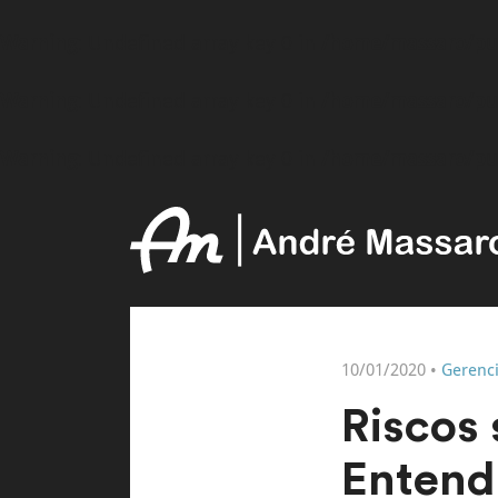
Warning
: Undefined array key 0 in
/home/massaro/pu
Warning
: Undefined array key 0 in
/home/massaro/pu
Warning
: Undefined array key 0 in
/home/massaro/pu
10/01/2020 •
Gerenc
Riscos 
Entend