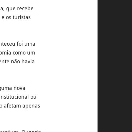
ia, que recebe
e os turistas
nteceu foi uma
onomia como um
mente não havia
lguma nova
nstitucional ou
não afetam apenas