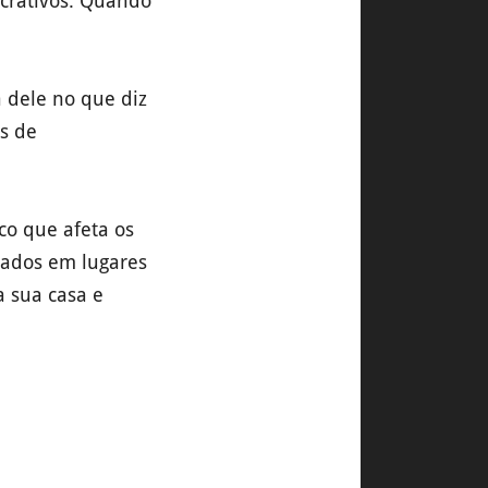
ucrativos. Quando
ca dele no que diz
s de
co que afeta os
hados em lugares
 sua casa e