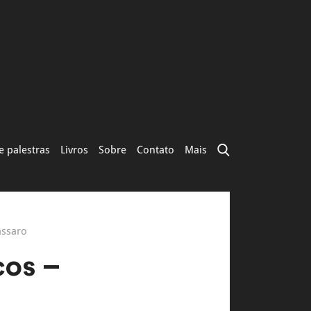
s/schema.php
on line
131
s/schema.php
on line
132
s/schema.php
on line
133
e palestras
Livros
Sobre
Contato
Mais
assaro
cos –