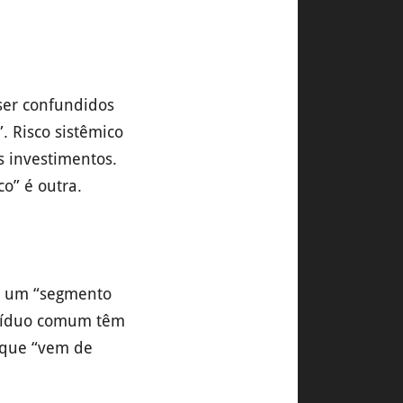
ser confundidos
”. Risco sistêmico
s investimentos.
co” é outra.
ou um “segmento
ivíduo comum têm
 que “vem de