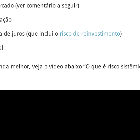
rcado (ver comentário a seguir)
lação
a de juros (que inclui o
risco de reinvestimento
)
al
da melhor, veja o vídeo abaixo “O que é risco sistêmic