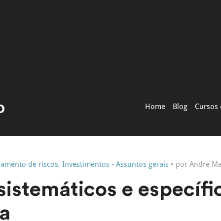
blic_html/wp-content/themes/am2/functions/module
blic_html/wp-content/themes/am2/functions/module
blic_html/wp-content/themes/am2/functions/module
Home
Blog
Cursos 
iamento de riscos
,
Investimentos - Assuntos gerais
• por Andre M
sistemáticos e específi
a