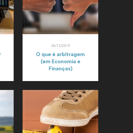
26/12/2019
y
O que é arbitragem
(em Economia e
Finanças)