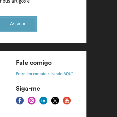
meus artigos e
Assinar
Fale comigo
Entre em contato clicando AQUI
Siga-me