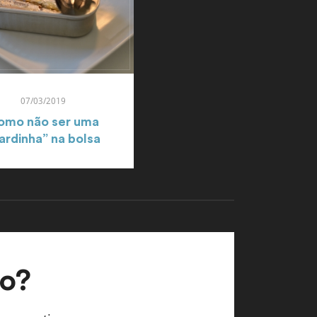
07/03/2019
omo não ser uma
ardinha” na bolsa
do?