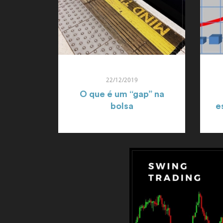
22/12/2019
O que é um “gap” na
bolsa
e