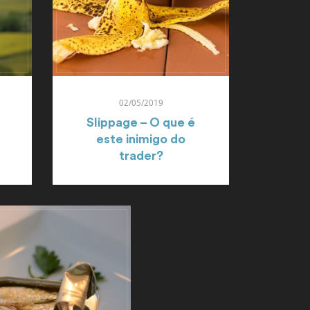
02/05/2019
Slippage – O que é
este inimigo do
trader?