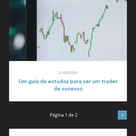
21/08/2020
Um guia de estudos para ser um trader
de sucesso
Página 1 de 2
»