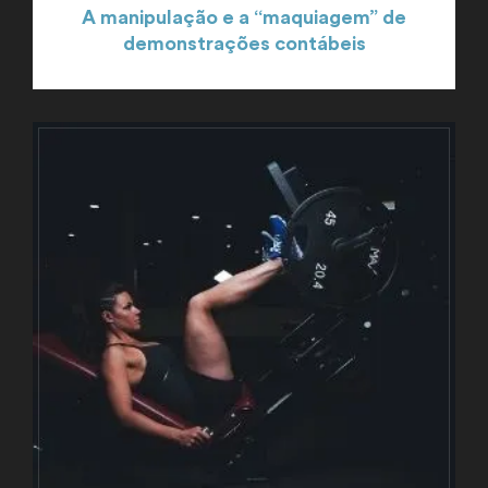
A manipulação e a “maquiagem” de
demonstrações contábeis