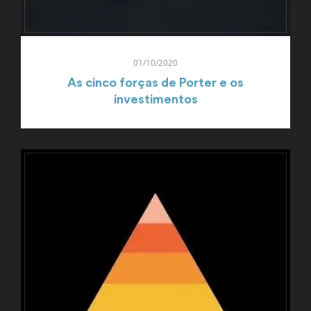
01/10/2020
As cinco forças de Porter e os
investimentos